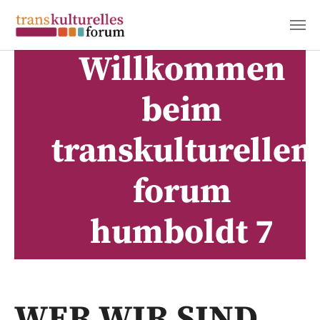
Willkommen
Zum Hauptinhalt springen
beim
transkulturellen
forum
humboldt 7
WER WIR SIND